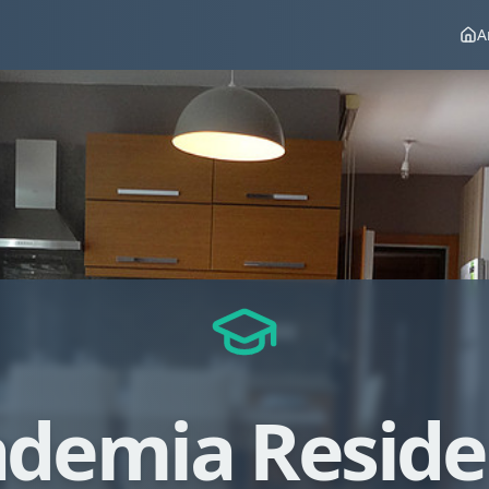
A
demia Resid