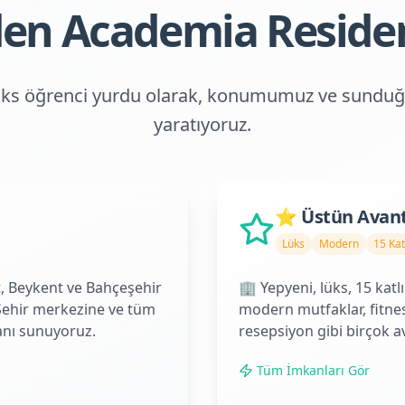
en Academia Reside
üks öğrenci yurdu olarak, konumumuz ve sunduğ
yaratıyoruz.
⭐ Üstün Avant
Lüks
Modern
15 Kat
et, Beykent ve Bahçeşehir
🏢 Yepyeni, lüks, 15 katlı
 Şehir merkezine ve tüm
modern mutfaklar, fitnes
anı sunuyoruz.
resepsiyon gibi birçok av
Tüm İmkanları Gör